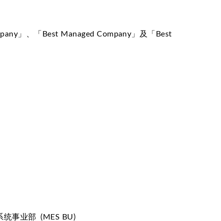
pany」、「Best Managed Company」及「Best
统事业部 (MES BU)