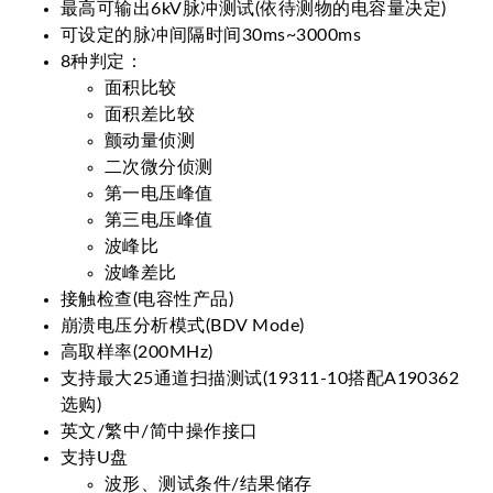
最高可输出6kV脉冲测试(依待测物的电容量决定)
可设定的脉冲间隔时间30ms~3000ms
8种判定：
面积比较
面积差比较
颤动量侦测
二次微分侦测
第一电压峰值
第三电压峰值
波峰比
波峰差比
接触检查(电容性产品)
崩溃电压分析模式(BDV Mode)
高取样率(200MHz)
支持最大25通道扫描测试(19311-10搭配A190362
选购)
英文/繁中/简中操作接口
支持U盘
波形、测试条件/结果储存