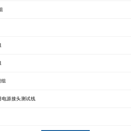
组
组
组
模组
块用电源接头测试线