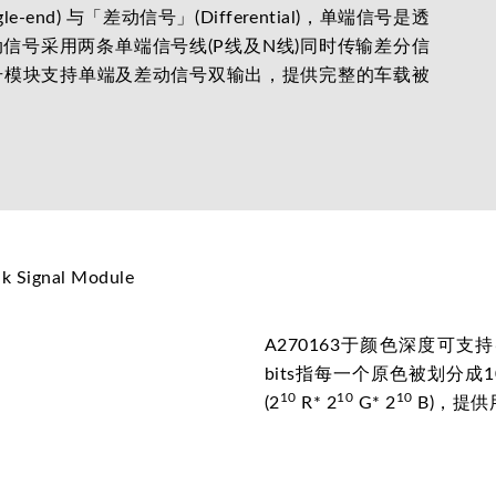
end) 与「差动信号」(Differential)，单端信号是透
信号采用两条单端信号线(P线及N线)同时传输差分信
信号模块支持单端及差动信号双输出，提供完整的车载被
A270163于颜色深度可支持6 
bits指每一个原色被划分成10
10
10
10
(2
R* 2
G* 2
B)，提