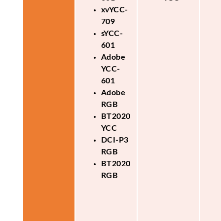
xvYCC-
709
sYCC-
601
Adobe
YCC-
601
Adobe
RGB
BT2020
YCC
DCI-P3
RGB
BT2020
RGB