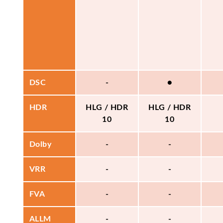
DSC
-
●
HDR
HLG / HDR
HLG / HDR
10
10
Dolby
-
-
VRR
-
-
FVA
-
-
ALLM
-
-