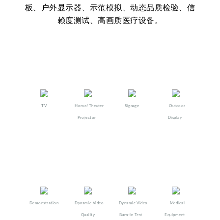
板、户外显示器、示范模拟、动态品质检验、信
赖度测试、高画质医疗设备。
TV
Home/Theater
Signage
Outdoor
Projector​
Display​​
Demonstration
Dynamic Video
Dynamic Video
Medical
Quality
Burn-in Test
Equipment