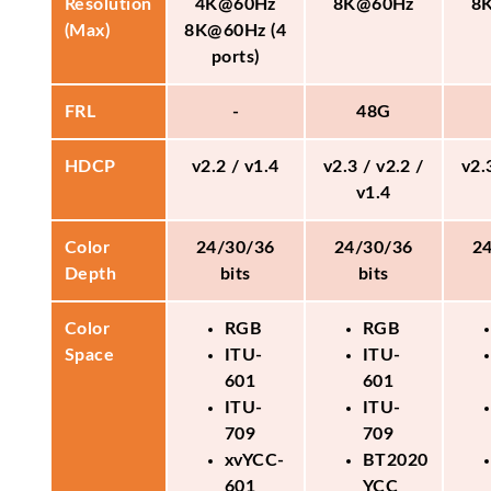
Resolution
4K@60Hz
8K@60Hz
8
(Max)
8K@60Hz (4
ports)
FRL
-
48G
HDCP
v2.2 / v1.4
v2.3 / v2.2 /
v2.
v1.4
Color
24/30/36
24/30/36
2
Depth
bits
bits
Color
RGB
RGB
Space
ITU-
ITU-
601
601
ITU-
ITU-
709
709
xvYCC-
BT2020
601
YCC