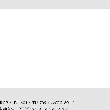
601 / ITU-709 / xvYCC-601 /
0-RGB等多种色域。可设定 YCbCr 4:4:4、4:2:2、