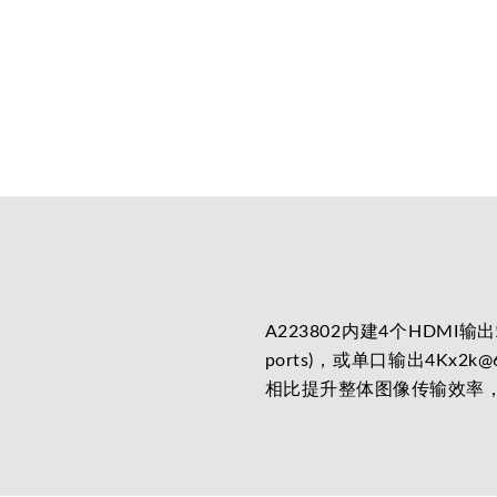
A223802内建4个HDMI输
ports)，或单口输出4Kx2k@6
相比提升整体图像传输效率，并