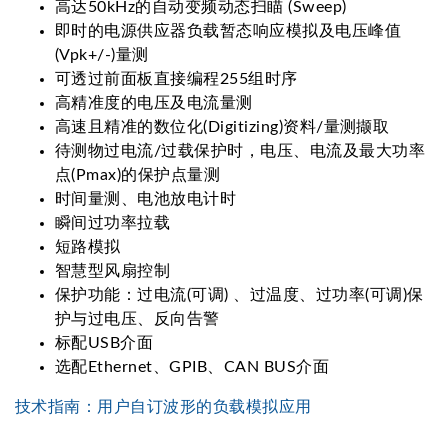
高达50kHz的自动变频动态扫瞄 (Sweep)
即时的电源供应器负载暂态响应模拟及电压峰值
(Vpk+/-)量测
可透过前面板直接编程255组时序
高精准度的电压及电流量测
高速且精准的数位化(Digitizing)资料/量测撷取
待测物过电流/过载保护时，电压、电流及最大功率
点(Pmax)的保护点量测
时间量测、电池放电计时
瞬间过功率拉载
短路模拟
智慧型风扇控制
保护功能：过电流(可调) 、过温度、过功率(可调)保
护与过电压、反向告警
标配USB介面
选配Ethernet、GPIB、CAN BUS介面
技术指南：
用户自订波形的负载模拟应用