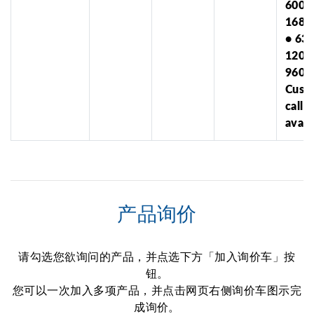
600-
1680
• 63
1200
960x
Cust
call f
avail
产品询价
请勾选您欲询问的产品，并点选下方「加入询价车」按
钮。
您可以一次加入多项产品，并点击网页右侧询价车图示完
成询价。