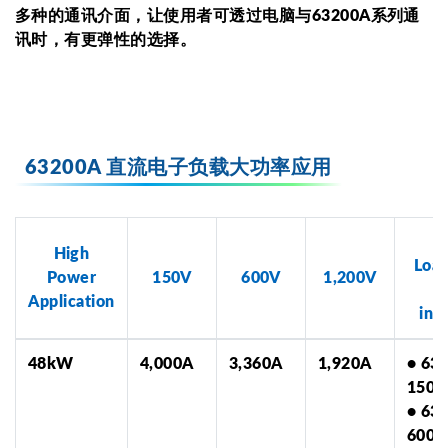
多种的通讯介面，让使用者可透过电脑与63200A系列通
讯时，有更弹性的选择。
63200A 直流电子负载大功率应用
N
High
Load
Power
150V
600V
1,200V
Application
inc
48kW
4,000A
3,360A
1,920A
• 63
150-
• 63
600-