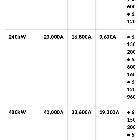
600-
• 63
1200
240kW
20,000A
16,800A
9,600A
• 63
150-
2000
• 63
600-
1680
• 63
1200
960x
480kW
40,000A
33,600A
19,200A
• 63
150-
2000
• 63