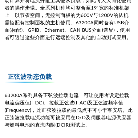
动计算并将电流分配至其他从负载，如此可大大简化使用
者的操作步骤。全系列机种均可整合至19"宽的标准机架
上，以节省空间，无控制面板的为600V与1200V的从机
需搭配有控制面板的主机使用。63200A同时备有USB介
面(标配)、GPIB、Ethernet、CAN BUS介面(选配)，使用
者可透过这些介面进行远端控制及其他的自动测试应用。
正弦波动态负载
63200A系列具备正弦波拉载电流，可让使用者设定拉载
电流偏压值(I_DC)、拉载正弦波(I_AC)及正弦波频率值
(Frequency)，此正弦波拉载的最低点不可小于零安培。此
正弦波拉载电流功能可被应用在D/D及伺服器电源供应器
与燃料电池的直流内阻(DCIR)测试上。