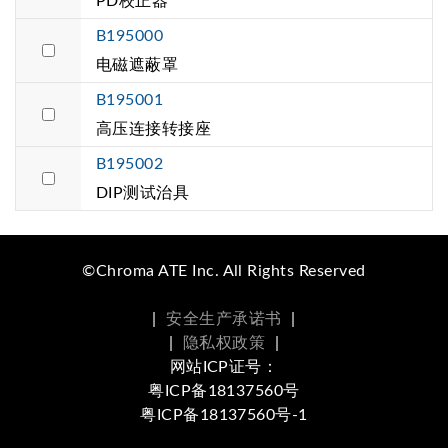
PD校正器
B195000
电磁遮蔽罩
B195001
高压连接转接座
B195002
DIP测试治具
©Chroma ATE Inc. All Rights Reserved
|
安全生产承诺书
|
|
隐私权政策
|
网站ICP证号：
粤ICP备18137560号
粤ICP备18137560号-1