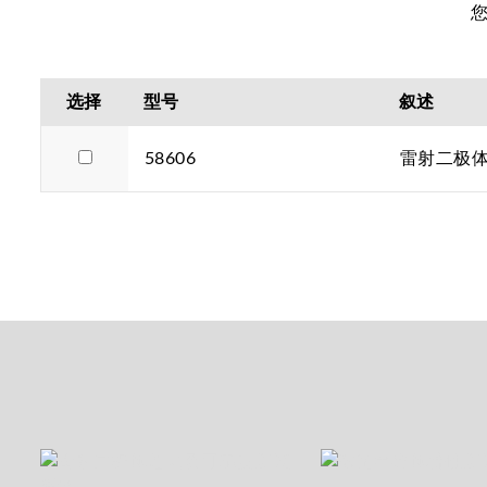
选择
型号
叙述
58606
雷射二极