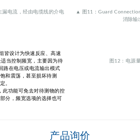
会产生漏电流，经由电缆线的介电
▲ 图11：Guard Connect
。
消除输出线
模组皆设计为快速反应、高速
最适当控制频宽，主要因为待
图12：电源
制回路在电压或电流输出模式
过饱和震荡，甚至损坏待测
稳定。
择，此功能可免去对待测物的控
一部分，频宽选项的选择也可
产品询价