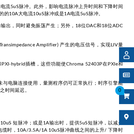
是1A电流5uS脉冲。此外，影响电流脉冲上升时间和下降时间
10A大电流10uS脉冲或是1A电流5uS脉冲。
输出，同时避免振荡产生；另外，18位DAC和18位ADC
nsimpedance Amplifier) 产生的电压信号，实现LIV量
I-hybrid插槽，这些功能使Chroma 52403P在PXIe和
量测单元，即使未与电脑连接使用，量测程序仍可正常执行；时序引擎能
测之时间延迟。
0
10uS 短脉冲；或是1A输出时，提供5uS短脉冲，以减少
10A/3.5A/1A 10uS脉冲曲线之间的上升/ 下降时