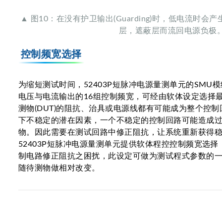
▲ 图10：在没有护卫输出(Guarding)时，低电流时
层，遮蔽层而流回电源负极
控制频宽选择
为缩短测试时间，52403P短脉冲电源量测单元的SMU
电压与电流输出的16组控制频宽，可经由软体设定选择
测物(DUT)的阻抗、治具或电源线都有可能成为整个控
下不稳定的潜在因素，一个不稳定的控制回路可能造成
物。因此需要在测试回路中修正阻抗，让系统重新获得
52403P短脉冲电源量测单元提供软体程控控制频宽选
制电路修正阻抗之困扰，此设定可做为测试程式参数的
随待测物做相对改变。