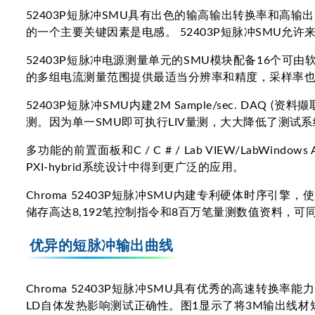
52403P短脉冲SMU具有出色的输高输出转换率和高输出
的一个主要关键因素是电感。 52403P短脉冲SMU允许
52403P短脉冲电源测量单元的SMU模块配备16个可
的多组电流测量范围提供最适当分辨率和精度，采样率也高达
52403P短脉冲SMU内建2M Sample/sec. DAQ (资料
测。因为单一SMU即可执行LIV量测，大大降低了测试
多功能的前置面板和C / C # / Lab VIEW/LabWin
PXI-hybrid系统设计中得到更广泛的应用。
Chroma 52403P短脉冲SMU内建专利硬体时序引擎，使
储存高达8,192笔控制指令和8百万笔量测数值资料，
优异的短脉冲输出曲线
Chroma 52403P短脉冲SMU具有优秀的高速转换
LD自体发热影响测试正确性。图1显示了将3M输出线材短路时