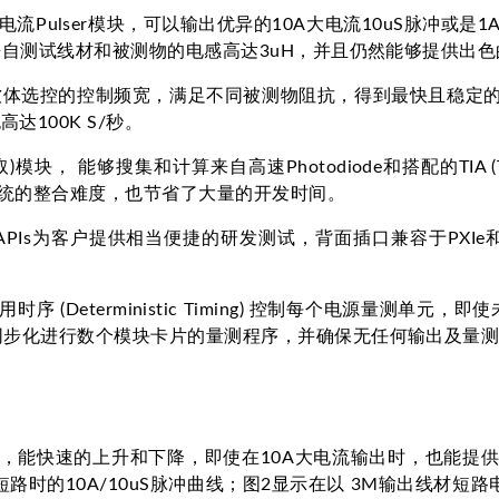
电流Pulser模块，可以输出优异的10A大电流10uS脉冲或
来自测试线材和被测物的电感高达3uH，并且仍然能够提供出色的的
由软体选控的控制频宽，满足不同被测物阻抗，得到最快且稳定的
100K S/秒。
撷取)模块， 能够搜集和计算来自高速Photodiode和搭配的TIA (Tra
系统的整合难度，也节省了大量的开发时间。
dows APIs为客户提供相当便捷的研发测试，背面插口兼容于PXIe和PX
用时序 (Deterministic Timing) 控制每个电源
可同步化进行数个模块卡片的量测程序，并确保无任何输出及量
率能力，能快速的上升和下降，即使在10A大电流输出时，也能提供
的10A/10uS脉冲曲线；图2显示在以 3M输出线材短路电缆时，