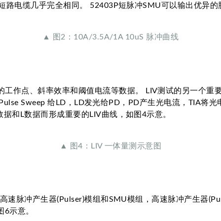
/1M 短路电缆几乎完全相同。 52403P短脉冲SMU可以输出
▲ 图2：10A/3.5A/1A 10uS 脉冲曲线
D的工作点、斜率效率和阈值电流等数据。 LIV测试的另一个重
Pulse Sweep 给LD，LD发光给PD，PD产生光电流，TIA将
/V数据和L数据而形成重要的LIV曲线，如图4示意。
▲ 图4：LIV 一体量测示意图
：高速脉冲产生器(Pulser)模组和SMU模组，高速脉冲产生器(P
如图6示意。