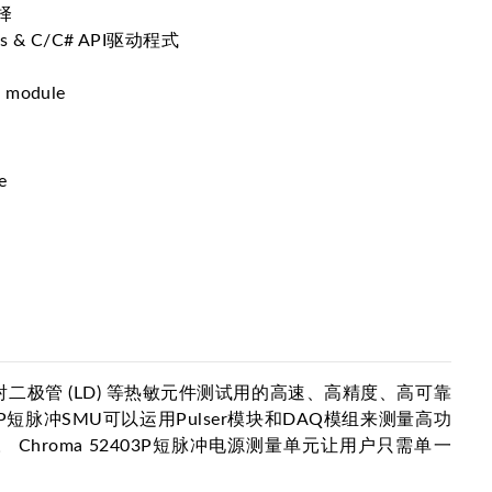
择
ws & C/C# API驱动程式
l module
e
为高功率雷射二极管 (LD) 等热敏元件测试用的高速、高精度、高可靠
03P短脉冲SMU可以运用Pulser模块和DAQ模组来测量高功
 Chroma 52403P短脉冲电源测量单元让用户只需单一