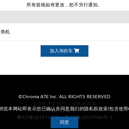
所有規格如有更改，恕不另行通知。
分类机
加入询价车
©Chroma ATE Inc. ALL RIGHTS RESERVED
安全生产承诺书
|
隐私权政策
续浏览本网站即表示您已确认并同意我们的隐私权政策(包含使用Co
网站ICP证号：
粤ICP备18137560号 | 粤ICP备18137560号-1
同意