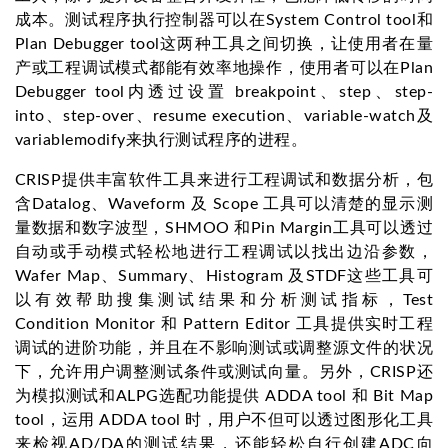
成本。测试程序执行控制器可以在System Control tool和
Plan Debugger tool这两种工具之间切换，让使用者在量
产或工程调试模式都能有效率地操作，使用者可以在Plan
Debugger tool内透过设置 breakpoint、step、step-
into、step-over、resume execution、variable-watch及
variablemodify来执行测试程序的进程。
CRISP提供丰富软件工具来进行工程调试和数据分析，包
含Datalog、Waveform 及 Scope 工具可以清楚的显示测
量数据和数字波型，SHMOO 和Pin Margin工具可以透过
自动或手动模式轻松地进行工程调试以找出边沿参数，
Wafer Map、Summary、Histogram 及STDF这些工具可
以有效帮助搜集测试结果和分析测试指标，Test
Condition Monitor 和 Pattern Editor 工具提供实时工程
调试的进阶功能，并且在不影响测试或调整源文件的状况
下，允许用户调整测试条件或测试向量。另外，CRISP还
为模拟测试和ALPG选配功能提供 ADDA tool 和 Bit Map
tool，运用 ADDA tool 时，用户不但可以透过图形化工具
来检视AD/DA的测试结果，还能轻松自行创建ADC向