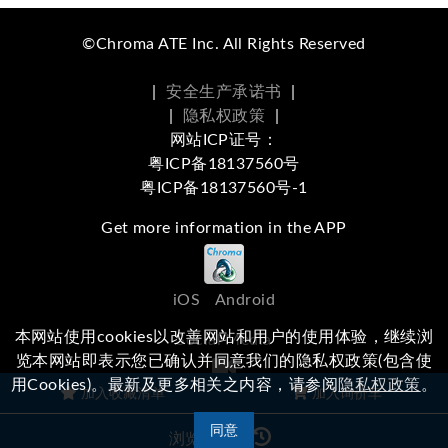
©Chroma ATE Inc. All Rights Reserved
|
安全生产承诺书
|
|
隐私权政策
|
网站ICP证号：
粤ICP备18137560号
粤ICP备18137560号-1
Get more information in the APP
iOS
Android
本网站使用cookies以改善网站和用户的使用体验，继续浏
Social Media
览本网站即表示您已确认并同意我们的隐私权政策(包含使
用Cookies)。最新及更多相关之内容，请参阅
隐私权政策
。
浏览本站有任何问题，
欢迎留下您的建议
加入收藏清单
加入询价车
同意
浏览记录