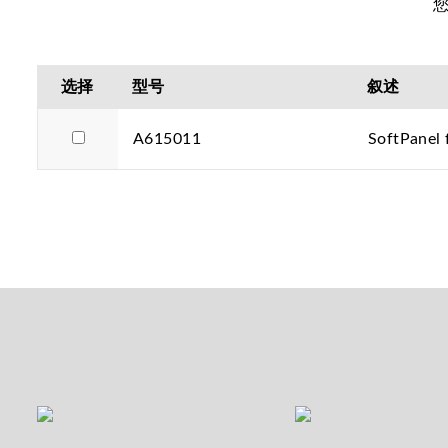
选择
型号
叙述
A615011
SoftPanel 