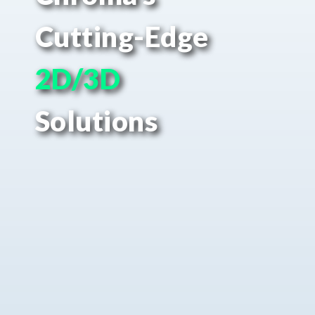
Cutting-Edge
2D/3D
Solutions