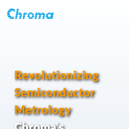
Revolutionizing
Semiconductor
Metrology
Chroma's