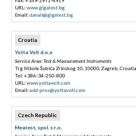
Fax: +359-2971-4919
URL:
www.gigatest.bg
Email:
danail@gigatest.bg
Croatia
Yotta Volt d.o.o
Service Area: Test & Measurement Instruments
Trg Nikole Šubića Zrinskog 10, 10000, Zagreb, Croati
Tel: +386-34-250-800
URL:
www.yottavolt.com
Email:
add-pros@yottavolt.com
Czech Republic
Meatest, spol. s r.o.