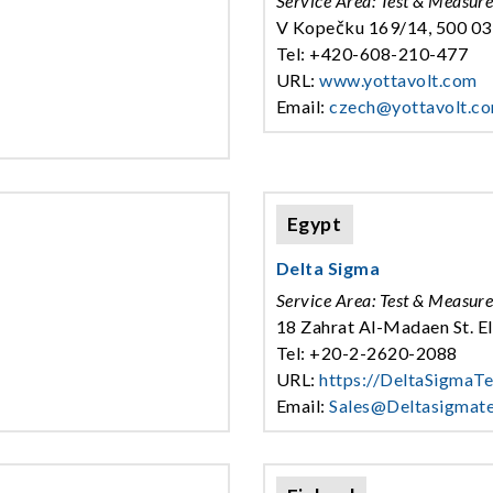
Service Area: Test & Measur
V Kopečku 169/14, 500 03,
Tel: +420-608-210-477
URL:
www.yottavolt.com
Email:
czech@yottavolt.c
Egypt
Delta Sigma
Service Area: Test & Measur
18 Zahrat Al-Madaen St. E
Tel: +20-2-2620-2088
URL:
https://DeltaSigmaT
Email:
Sales@Deltasigmat