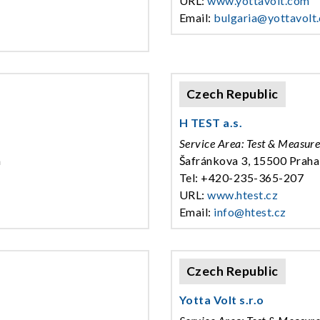
URL:
www.yottavolt.com
Email:
bulgaria@yottavolt
Czech Republic
H TEST a.s.
Service Area: Test & Measur
a
Šafránkova 3, 15500 Praha
Tel: +420-235-365-207
URL:
www.htest.cz
Email:
info@htest.cz
Czech Republic
Yotta Volt s.r.o