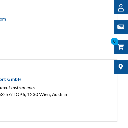
com
0
port GmbH
ement Instruments
53-57/TOP6, 1230 Wien, Austria