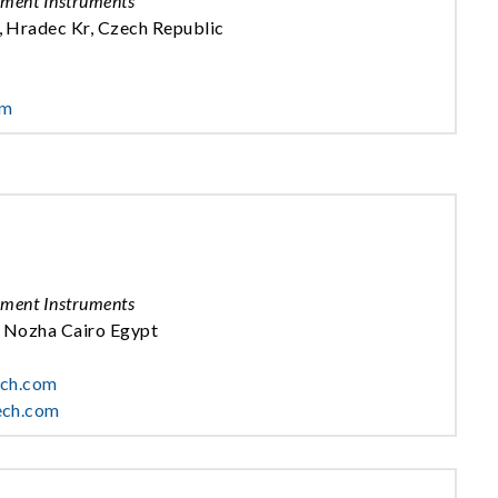
ement Instruments
 Hradec Kr, Czech Republic
om
ement Instruments
l Nozha Cairo Egypt
ech.com
ech.com