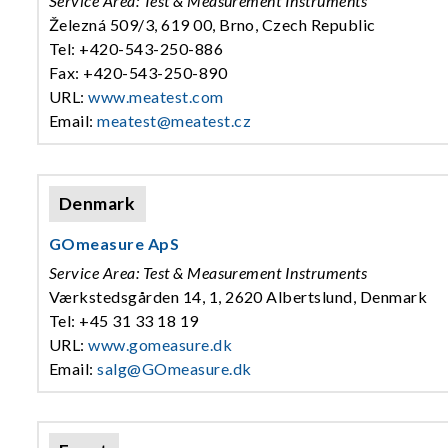
Service Area: Test & Measurement Instruments
Železná 509/3, 619 00, Brno, Czech Republic
Tel: +420-543-250-886
Fax: +420-543-250-890
URL:
www.meatest.com
Email:
meatest@meatest.cz
Denmark
GOmeasure ApS
Service Area: Test & Measurement Instruments
Værkstedsgården 14, 1, 2620 Albertslund, Denmark
Tel: +45 31 33 18 19
URL:
www.gomeasure.dk
Email:
salg@GOmeasure.dk