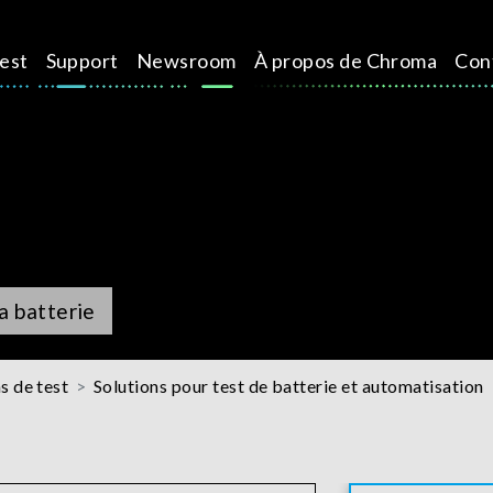
test
Support
Newsroom
À propos de Chroma
Con
a batterie
s de test
Solutions pour test de batterie et automatisation