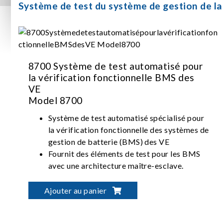
Système de test du système de gestion de la
8700 Système de test automatisé pour
la vérification fonctionnelle BMS des
VE
Model 8700
Système de test automatisé spécialisé pour
la vérification fonctionnelle des systèmes de
gestion de batterie (BMS) des VE
Fournit des éléments de test pour les BMS
avec une architecture maître-esclave.
Prend en charge divers protocoles de
communication BMS, tels que CANbus,
Ajouter au panier
CANFD, LINbus, etc.