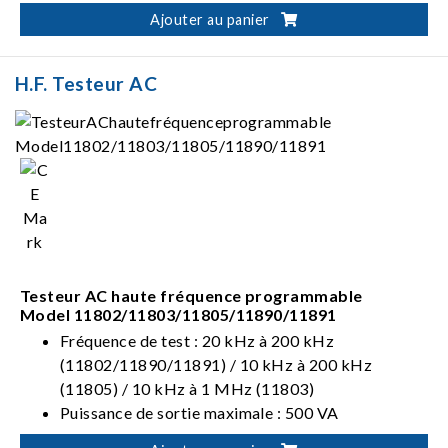
(11800) / 10 A, 15 V (11801/11810)
Ajouter au panier
Tension DC: 0 - 650V (11800)/0 - 500V
(11801/11810)
Interface standard RS-485
H.F. Testeur AC
Testeur AC haute fréquence programmable
Model 11802/11803/11805/11890/11891
Fréquence de test : 20 kHz à 200 kHz
(11802/11890/11891) / 10 kHz à 200 kHz
(11805) / 10 kHz à 1 MHz (11803)
Puissance de sortie maximale : 500 VA
(11802/11890/11891) / 800 VA (11803) / 1 kVA