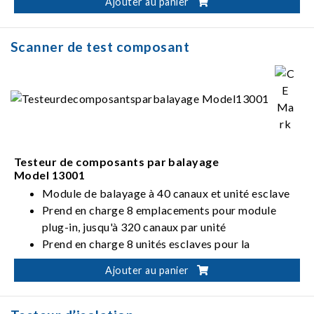
Ajouter au panier
(11805)
Tension optionnelle / modules d'élévation de
courant
Scanner de test composant
Interface standard RS-485
Testeur de composants par balayage
Model 13001
Module de balayage à 40 canaux et unité esclave
Prend en charge 8 emplacements pour module
plug-in, jusqu'à 320 canaux par unité
Prend en charge 8 unités esclaves pour la
connexion à l'unité maître
Ajouter au panier
Interface standard RS-232, Interfaces GPIB et
USB