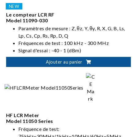
Le compteur LCR RF
Model 11090-030
Paramètres de mesure : Z, θz, Y, θy, R, X, G, B, Ls,
Lp, Cs, Cp, Rs, Rp, D, Q
Fréquences de test : 100 kHz - 300 MHz
Signal d'essai : -40 - 1 (dBm)
Vitesse de mesure élevée : 0,5 (ms)
Ajouter au panier
Plage de mesure : 100 mΩ - 5 kΩ
HF LCR Meter
Model 11050 Series
Fréquence de test:
75kHz~30MHz/1kHz~10MHz/60Hz~5MHz