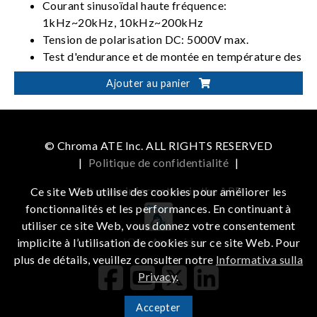
Courant sinusoïdal haute fréquence:
1kHz~20kHz, 10kHz~200kHz
Tension de polarisation DC: 5000V max.
Test d'endurance et de montée en température des
condensateurs
Ajouter au panier
Test de résistance au courant du condensateur
(balayage en fréquence)
Support avec contrôle logiciel
Module de test personnalisé
© Chroma ATE Inc. ALL RIGHTS RESERVED
|
Politique de confidentialité
|
Get more information in the APP
Ce site Web utilise des cookies pour améliorer les
fonctionnalités et les performances. En continuant à
utiliser ce site Web, vous donnez votre consentement
iOS
Android
implicite à l’utilisation de cookies sur ce site Web. Pour
plus de détails, veuillez consulter notre
Informativa sulla
Privacy
.
Accepter