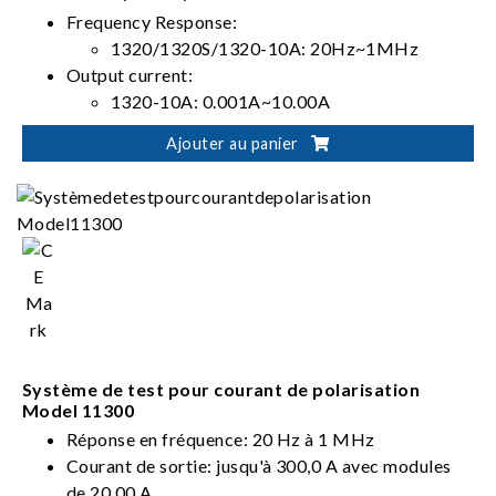
Frequency Response:
1320/1320S/1320-10A: 20Hz~1MHz
Output current:
1320-10A: 0.001A~10.00A
1320/1320S: 0.001A~20.00A
Ajouter au panier
Directly controlled by LCR meter
11022/11025/3252/3302 (1320/1320S/1320-
10A)
Standard GPIB and Handler I/F
Système de test pour courant de polarisation
Model 11300
Réponse en fréquence: 20 Hz à 1 MHz
Courant de sortie: jusqu'à 300,0 A avec modules
de 20,00 A