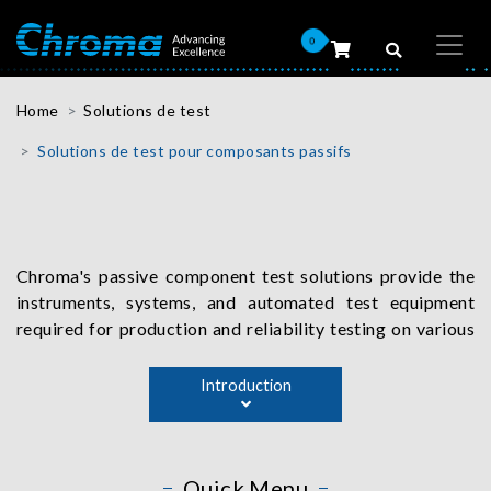
0
Home
Solutions de test
Solutions de test pour composants passifs
Chroma's passive component test solutions provide the
instruments, systems, and automated test equipment
required for production and reliability testing on various
passive components such as inductors, transformers,
capacitors, and resistors. They can also be used to test
Introduction
the LCR and insulation resistance parameters. Chroma's
electrical safety test solutions encompass measuring
instruments such as AC and DC withstand voltage,
Quick Menu
insulation, ground resistance, and dynamic leakage