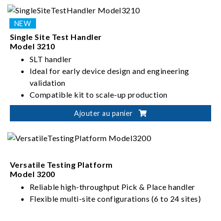
remotely monitor the test process, predict the handler's
test efficiency through big data, and improve your
product's test yield.
Single Site Test Handler
Model 3210
SLT handler
Ideal for early device design and engineering
validation
Compatible kit to scale-up production
ATC Tri-temp -40℃ to 150℃ IC test
Ajouter au panier
Versatile Testing Platform
Model 3200
Reliable high-throughput Pick & Place handler
Flexible multi-site configurations (6 to 24 sites)