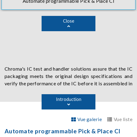
Automate programmable Pick & Place CI
Close
Chroma's IC test and handler solutions assure that the IC
packaging meets the original design specifications and
verify the performance of the IC before it is assembled in
the electronic product. The pick-and-place IC handler
can be used in the system-level test and final test for all
Introduction
sorts of ICs. Working with a tri-temp controller enables
simulation of use in a harsh environment under extremely
Vue galerie
Vue liste
low and high temperatures. Combined with various
automated designs, Chroma's IC handler can meet all
Automate programmable Pick & Place CI
your testing needs. Chroma Virtual Operation Tools can