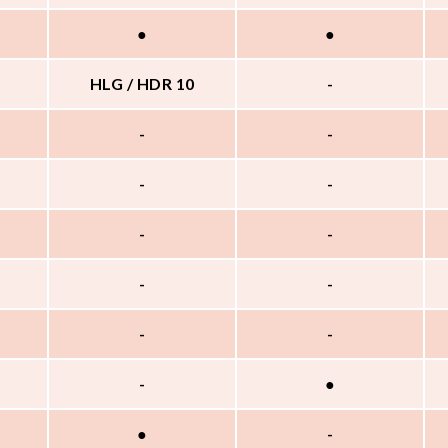
●
●
HLG / HDR 10
-
-
-
-
-
-
-
-
-
-
-
-
●
●
-