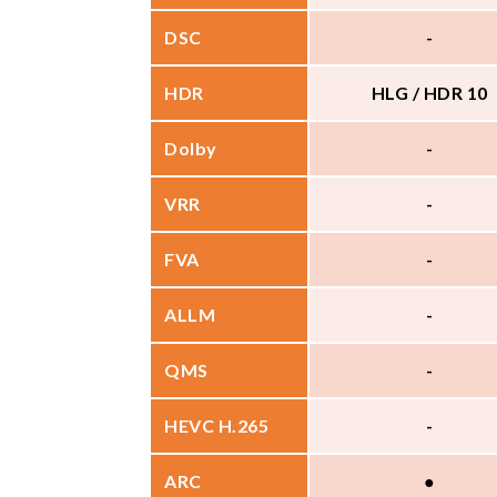
DSC
-
HDR
HLG / HDR 10
Dolby
-
VRR
-
FVA
-
ALLM
-
QMS
-
HEVC H.265
-
ARC
●