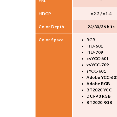
FRL
-
HDCP
v2.2 / v1.4
Color Depth
24/30/36 bits
Color Space
RGB
ITU-601
ITU-709
xvYCC-601
xvYCC-709
sYCC-601
Adobe YCC-60
Adobe RGB
BT2020 YCC
DCI-P3 RGB
BT2020 RGB