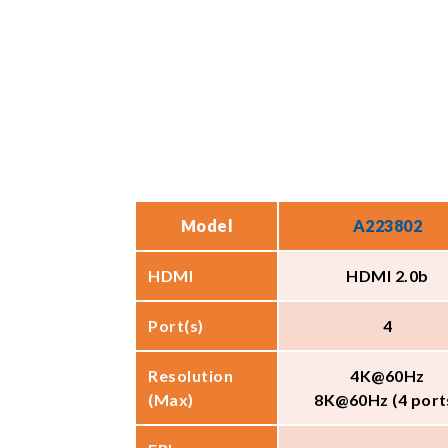
Model
A223802
HDMI
HDMI 2.0b
Port(s)
4
Resolution
4K@60Hz
(Max)
8K@60Hz (4 port