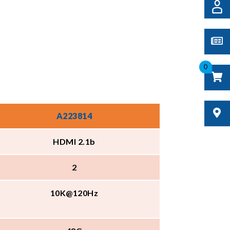
0
A223814
HDMI 2.1b
2
10K@120Hz