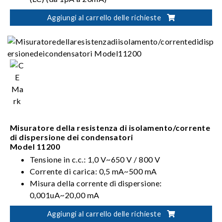
Test automatico con sequenza: carica-sosta-
Aggiungi al carrello delle richieste
misura-scarica
Misuratore della resistenza di isolamento/corrente
di dispersione dei condensatori
Model 11200
Tensione in c.c.: 1,0 V~650 V / 800 V
Corrente di carica: 0,5 mA~500 mA
Misura della corrente di dispersione:
0,001uA~20,00 mA
Interfaccia standard RS-232, interfacce opzionali
Aggiungi al carrello delle richieste
GPIB e Handler