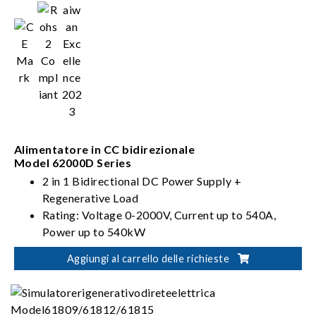
Alimentatore in CC bidirezionale
Model 62000D Series
2 in 1 Bidirectional DC Power Supply +
Regenerative Load
Rating: Voltage 0-2000V, Current up to 540A,
Power up to 540kW
PV, Battery, Fuel Cell simulation
Aggiungi al carrello delle richieste
Dual output ranges in one-click switching
(62000D-HL models)