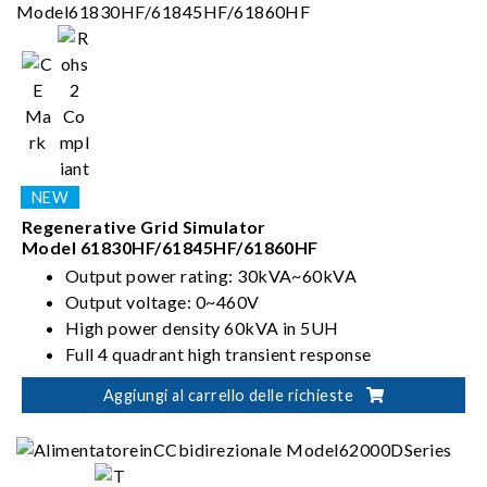
Regenerative Grid Simulator
Model 61830HF/61845HF/61860HF
Output power rating: 30kVA~60kVA
Output voltage: 0~460V
High power density 60kVA in 5UH
Full 4 quadrant high transient response
Aggiungi al carrello delle richieste