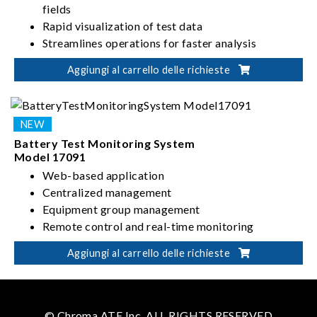
fields
Rapid visualization of test data
Streamlines operations for faster analysis
Flexible report editing & management
Aggiungi al carrello delle richieste
Battery Test Monitoring System
Model 17091
Web-based application
Centralized management
Equipment group management
Remote control and real-time monitoring
Aggiungi al carrello delle richieste
© Chroma ATE Inc. ALL RIGHTS RESERVED