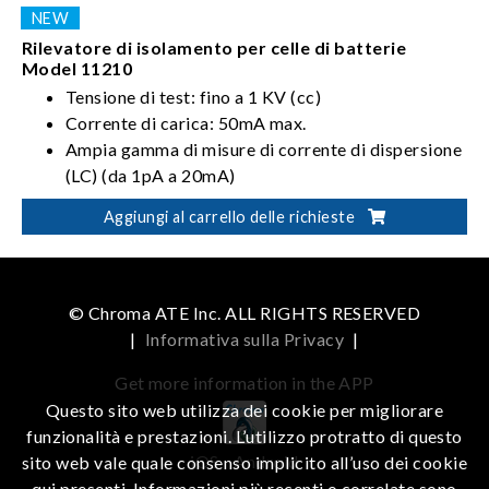
Rilevatore di isolamento per celle di batterie
Model 11210
Tensione di test: fino a 1 KV (cc)
Corrente di carica: 50mA max.
Ampia gamma di misure di corrente di dispersione
(LC) (da 1pA a 20mA)
Test automatico con sequenza: carica-sosta-
Aggiungi al carrello delle richieste
misura-scarica
© Chroma ATE Inc. ALL RIGHTS RESERVED
|
Informativa sulla Privacy
|
Get more information in the APP
Questo sito web utilizza dei cookie per migliorare
funzionalità e prestazioni. L’utilizzo protratto di questo
iOS
Android
sito web vale quale consenso implicito all’uso dei cookie
qui presenti. Informazioni più recenti o correlate sono