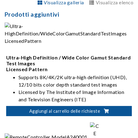
Visualizza galleria
Visualizza elenco
Prodotti aggiuntivi
Ultra-High Definition / Wide Color Gamut Standard
Test Images
Licensed Pattern
Supports 8K/4K/2K ultra-high definition (UHD),
12/10 bits color depth standard test images
Licensed by The Institute of Image Information
and Television Engineers (ITE)
Supports HDMI/DisplayPort/USB-
Aggiungi al carrello delle richieste
C/SDI/eDP/MIPI/V-by-One/LVDS/DVI/Analog
Interfaces
All test images comply with ITU-R BT.2020