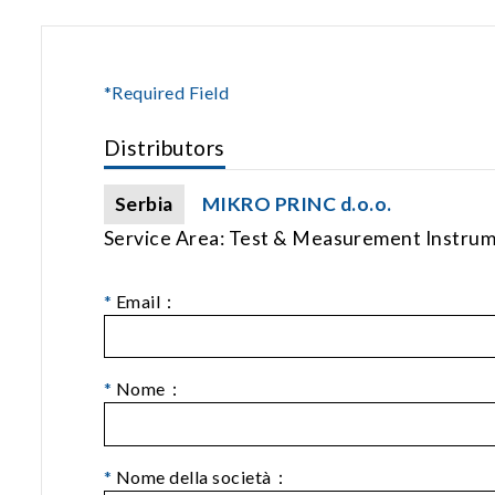
*Required Field
Distributors
Serbia
MIKRO PRINC d.o.o.
Service Area: Test & Measurement Instru
*
Email：
*
Nome：
*
Nome della società：