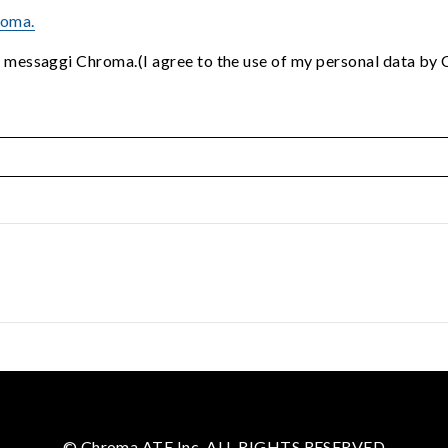
roma.
i messaggi Chroma.(I agree to the use of my personal data by
© Chroma ATE Inc. ALL RIGHTS RESERVED