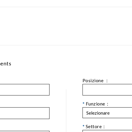
ments
Posizione ：
*
Funzione：
*
Settore：