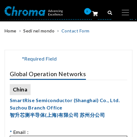
0
Home
Sedi nel mondo
Contact Form
*Required Field
Global Operation Networks
China
SmartRise Semiconductor (Shanghai) Co., Ltd.
Suzhou Branch Office
智升芯测半导体(上海)有限公司 苏州分公司
*
Email：