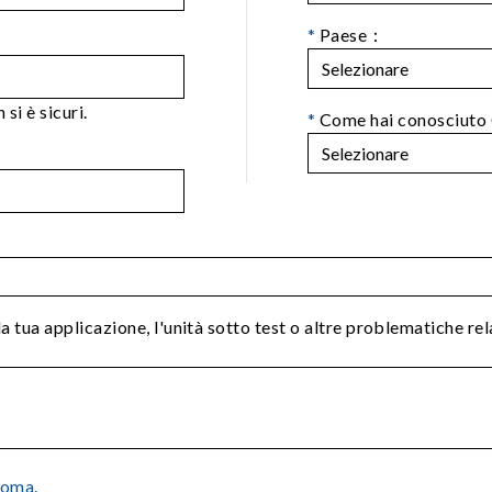
*
Paese：
si è sicuri.
*
Come hai conosciuto
la tua applicazione, l'unità sotto test o altre problematiche re
roma.