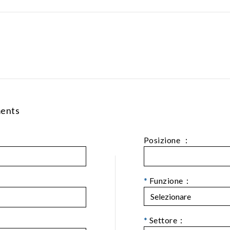
ments
Posizione ：
*
Funzione：
*
Settore：