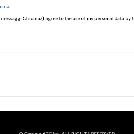
roma.
i messaggi Chroma.(I agree to the use of my personal data by
© Chroma ATE Inc. ALL RIGHTS RESERVED