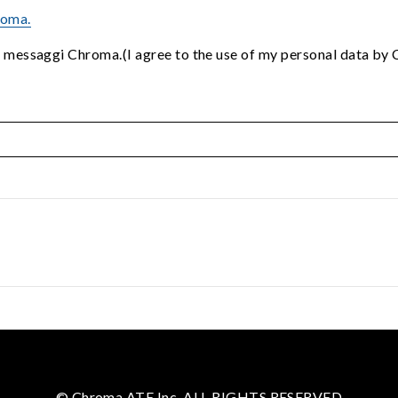
roma.
i messaggi Chroma.(I agree to the use of my personal data by
© Chroma ATE Inc. ALL RIGHTS RESERVED