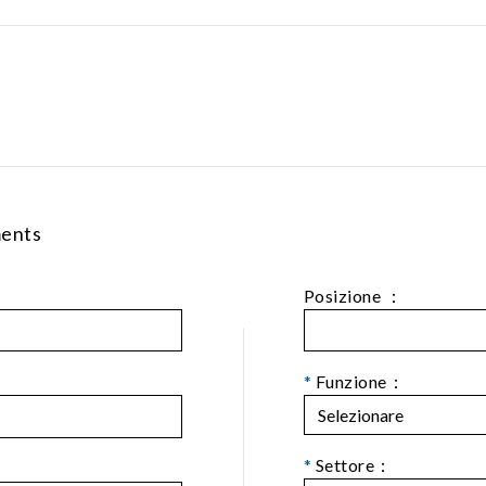
ments
Posizione ：
*
Funzione：
*
Settore：