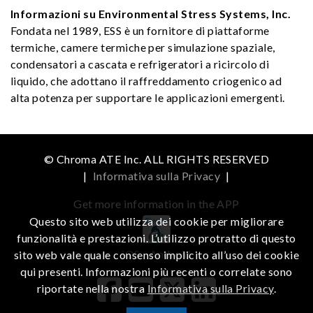
Informazioni su Environmental Stress Systems, Inc.
Fondata nel 1989, ESS è un fornitore di piattaforme
termiche, camere termiche per simulazione spaziale,
condensatori a cascata e refrigeratori a ricircolo di
liquido, che adottano il raffreddamento criogenico ad
alta potenza per supportare le applicazioni emergenti.
© Chroma ATE Inc. ALL RIGHTS RESERVED
|
Informativa sulla Privacy
|
Get more information in the APP
Questo sito web utilizza dei cookie per migliorare
funzionalità e prestazioni. L’utilizzo protratto di questo
iOS
Android
sito web vale quale consenso implicito all’uso dei cookie
qui presenti. Informazioni più recenti o correlate sono
riportate nella nostra
Informativa sulla Privacy
.