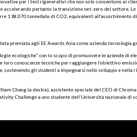
vative per i test rigenerativi che non solo consentono ai client
 e accelerando pertanto la transizione net-zero del settore. L
urre 138.070 tonnellate di CO2, equivalenti all'assorbimento d
ata premiata agli EE Awards Asia come azienda tecnologia gr
logie ecologiche” con lo scopo di promuovere le aziende di ele
le loro conoscenze tecniche per raggiungere l’obiettivo emiss
 sostenendo gli studenti a impegnarsi nello sviluppo e nella r
liam Chang (a destra), assistente speciale del CEO di Chroma
tivity Challenge a uno studente dell'Università nazionale di s