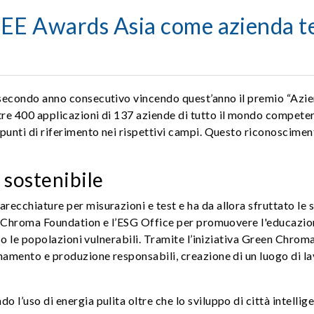
 EE Awards Asia come azienda t
secondo anno consecutivo vincendo quest’anno il premio “Azie
tre 400 applicazioni di 137 aziende di tutto il mondo compet
punti di riferimento nei rispettivi campi. Questo riconosciment
sostenibile
cchiature per misurazioni e test e ha da allora sfruttato le s
a Chroma Foundation e l’ESG Office per promuovere l'educazione 
o le popolazioni vulnerabili. Tramite l’iniziativa Green Chroma,
namento e produzione responsabili, creazione di un luogo di la
uso di energia pulita oltre che lo sviluppo di città intelligenti