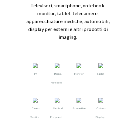
Televisori, smartphone, notebook,
monitor, tablet, telecamere,
apparecchiature mediche, automobili,
display per esterni e altri prodotti di
imaging.
TV
Phone,
Monitor
Tablet
Notebook
Camera
Medical
Automotive
Outdoor
Monitor
Equipment
Display