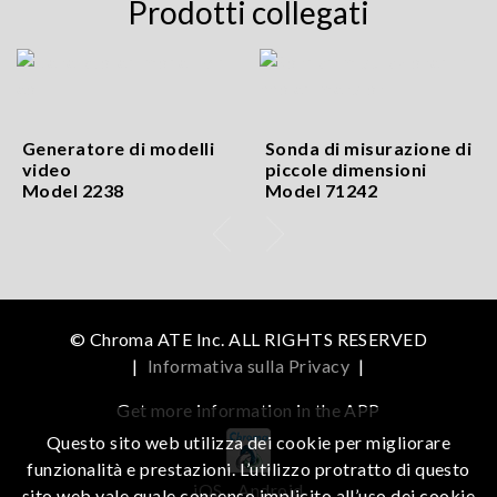
Prodotti collegati
Generatore di modelli
Sonda di misurazione di
video
piccole dimensioni
Model 2238
Model 71242
© Chroma ATE Inc. ALL RIGHTS RESERVED
|
Informativa sulla Privacy
|
Get more information in the APP
Questo sito web utilizza dei cookie per migliorare
funzionalità e prestazioni. L’utilizzo protratto di questo
iOS
Android
sito web vale quale consenso implicito all’uso dei cookie