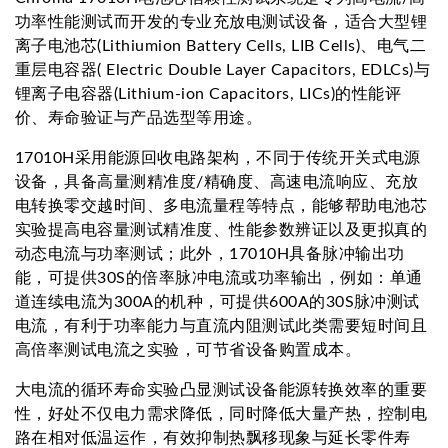
功率性能测试而开发的专业充放电测试设备，适合大型锂
离子电池芯(Lithiumion Battery Cells, LIB Cells)、电气二
重层电容器( Electric Double Layer Capacitors, EDLCs)与
锂离子电容器(Lithium-ion Capacitors, LICs)的性能评
价、寿命验证与产品选型等用途。
17010H采用能源回收电路架构，不同于传统开关式电源
设备，具备高量测精准度/精确度、高速电流响应、充放
电转换零交越时间、多电流量程等特点，能够帮助电池芯
实验提高电容量测试精准度、性能参数辨证以及更拟真的
动态电流与功率测试；此外，17010H具备脉冲输出功
能，可提供30S的倍率脉冲电流或功率输出，例如：单通
道连续电流为300A的机种，可提供600A的30S脉冲测试
电流，有利于功率能力与直流内阻测试此类需要短时间且
高倍率测试电流之实验，可节省设备购置成本。
大电流的循环寿命实验凸显测试设备能源转换效率的重要
性，好处不仅电力需求降低，同时降低大量产热，控制电
路在相对低温运作，有效抑制热飘移现象与延长零件寿