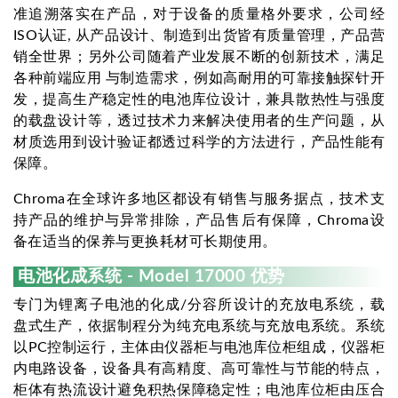
准追溯落实在产品，对于设备的质量格外要求，公司经
ISO认证, 从产品设计、制造到出货皆有质量管理，产品营
销全世界；另外公司随着产业发展不断的创新技术，满足
各种前端应用 与制造需求，例如高耐用的可靠接触探针开
发，提高生产稳定性的电池库位设计，兼具散热性与强度
的载盘设计等，透过技术力来解决使用者的生产问题，从
材质选用到设计验证都透过科学的方法进行，产品性能有
保障。
Chroma在全球许多地区都设有销售与服务据点，技术支
持产品的维护与异常排除，产品售后有保障，Chroma设
备在适当的保养与更换耗材可长期使用。
电池化成系统 - Model 17000 优势
专门为锂离子电池的化成/分容所设计的充放电系统，载
盘式生产，依据制程分为纯充电系统与充放电系统。系统
以PC控制运行，主体由仪器柜与电池库位柜组成，仪器柜
内电路设备，设备具有高精度、高可靠性与节能的特点，
柜体有热流设计避免积热保障稳定性；电池库位柜由压合