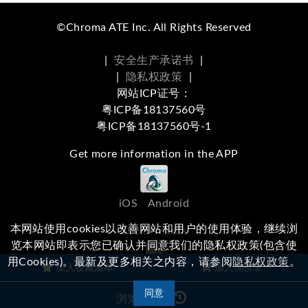
©Chroma ATE Inc. All Rights Reserved
|
安全生产承诺书
|
|
隐私权政策
|
网站ICP证号：
粤ICP备18137560号
粤ICP备18137560号-1
Get more information in the APP
iOS
Android
本网站使用cookies以改善网站和用户的使用体验，继续浏
Social Media
览本网站即表示您已确认并同意我们的隐私权政策(包含使
用Cookies)。最新及更多相关之内容，请参阅
隐私权政策
。
浏览本站有任何问题，
欢迎留下您的建议
加入收藏清单
加入询价车
同意
浏览记录