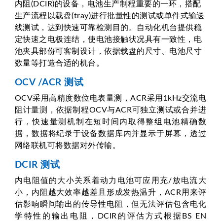
内阻(DCIR)的设备，电池生产制程重要的一环，搭配
生产流程以载盘(tray)进行批量性的测试或单件式输送
线测试，达到快速可靠检测目的。自动化机台提供稳
定快速之电极连结，使电池接触状况具有一致性，电
池夹具部份可客制设计，依据载盘的尺寸、电池尺寸
数量等打造合适的机台。
OCV /ACR 测试
OCV采用高精度数位电表量测，ACR采用1kHz交流电
阻计量测，依据制程OCV与ACR可独立测试或合并进
行，快速量测机制在短时间内取得整组电池精确数
据，数据将纪录于设备数据库内并显示于屏幕，透过
网络联机可将数据对外传输。
DCIR 测试
内电阻值的大小关系着动力电池可应用充/放电流大
小，内阻越大效率越差且形成发热温升，ACR用来评
估影响瞬间输出的传导性电阻，但无法评估包含电化
学特性的输出电阻，DCIR的评估方式根据BS EN