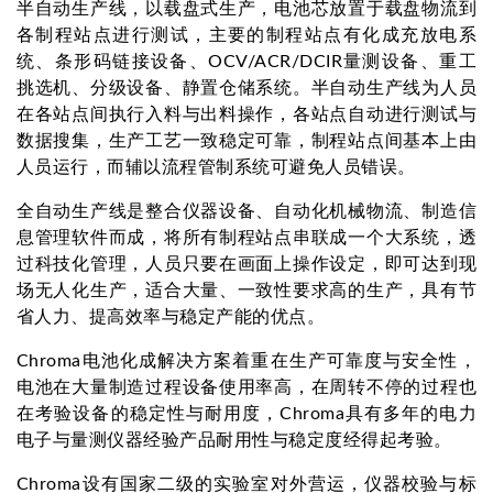
半自动生产线，以载盘式生产，电池芯放置于载盘物流到
各制程站点进行测试，主要的制程站点有化成充放电系
统、条形码链接设备、OCV/ACR/DCIR量测设备、重工
挑选机、分级设备、静置仓储系统。半自动生产线为人员
在各站点间执行入料与出料操作，各站点自动进行测试与
数据搜集，生产工艺一致稳定可靠，制程站点间基本上由
人员运行，而辅以流程管制系统可避免人员错误。
全自动生产线是整合仪器设备、自动化机械物流、制造信
息管理软件而成，将所有制程站点串联成一个大系统，透
过科技化管理，人员只要在画面上操作设定，即可达到现
场无人化生产，适合大量、一致性要求高的生产，具有节
省人力、提高效率与稳定产能的优点。
Chroma电池化成解决方案着重在生产可靠度与安全性，
电池在大量制造过程设备使用率高，在周转不停的过程也
在考验设备的稳定性与耐用度，Chroma具有多年的电力
电子与量测仪器经验产品耐用性与稳定度经得起考验。
Chroma设有国家二级的实验室对外营运，仪器校验与标