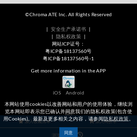
©Chroma ATE Inc. All Rights Reserved
|
安全生产承诺书
|
|
隐私权政策
|
网站ICP证号：
粤ICP备18137560号
粤ICP备18137560号-1
Get more information in the APP
iOS
Android
本网站使用cookies以改善网站和用户的使用体验，继续浏
Social Media
览本网站即表示您已确认并同意我们的隐私权政策(包含使
用Cookies)。最新及更多相关之内容，请参阅
隐私权政策
。
浏览本站有任何问题，
欢迎留下您的建议
加入收藏清单
加入询价车
同意
浏览记录