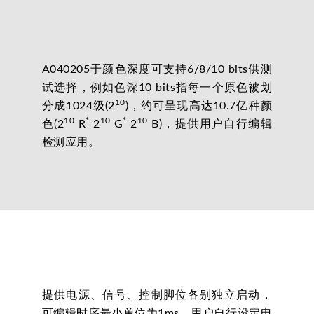
A040205于颜色深度可支持6/8/10 bits供测
试选择，例如色深10 bits指每一个原色被划
10
分成1024级(2
)，约可呈现高达10.7亿种颜
10
*
10
*
10
色(2
R
2
G
2
B)，提供用户自行编辑
检测应用。
提供电源、信号、控制脚位各别独立启动，
可编辑时序最小单位为1ms。用户自行设定电