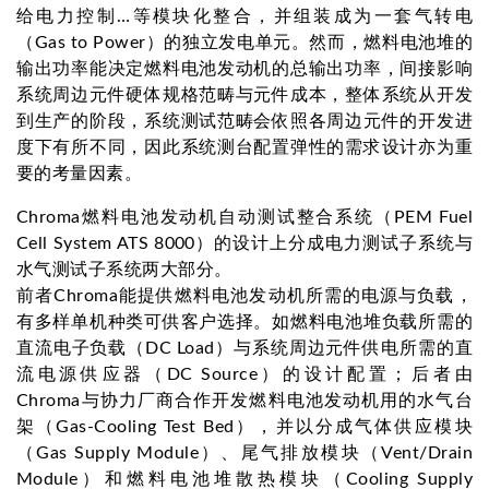
给电力控制…等模块化整合，并组装成为一套气转电
（Gas to Power）的独立发电单元。然而，燃料电池堆的
输出功率能决定燃料电池发动机的总输出功率，间接影响
系统周边元件硬体规格范畴与元件成本，整体系统从开发
到生产的阶段，系统测试范畴会依照各周边元件的开发进
度下有所不同，因此系统测台配置弹性的需求设计亦为重
要的考量因素。
Chroma燃料电池发动机自动测试整合系统（PEM Fuel
Cell System ATS 8000）的设计上分成电力测试子系统与
水气测试子系统两大部分。
前者Chroma能提供燃料电池发动机所需的电源与负载，
有多样单机种类可供客户选择。如燃料电池堆负载所需的
直流电子负载（DC Load）与系统周边元件供电所需的直
流电源供应器（DC Source）的设计配置；后者由
Chroma与协力厂商合作开发燃料电池发动机用的水气台
架（Gas-Cooling Test Bed），并以分成气体供应模块
（Gas Supply Module）、尾气排放模块（Vent/Drain
Module）和燃料电池堆散热模块（Cooling Supply