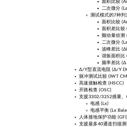
面积比较 (Ar
二次微分 (Lap
测试模式的7种判
面积比较 (Ar
面积差比较 (Dif
颤动量侦测 (Fl
二次微分 (Lap
波峰差比 (ΔP
谐振面积比 (ΔR
频率差比 (Δ 
Δ/Y型直流电阻 (Δ/Y D
脉冲测试比较 (IWT CM
高速接触检查 (HSCC)
开路检查 (OSC)
支援3302/3252感量、
电感 (Lx)
电感平衡 (Lx Bala
人体接地保护功能 (GFI
支援最多40通道扫描测