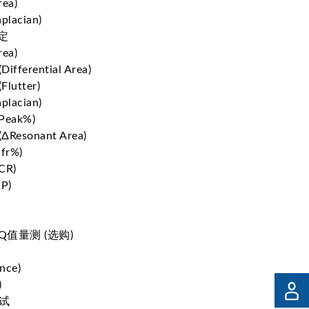
ea)
lacian)
定
ea)
ferential Area)
utter)
lacian)
eak%)
esonant Area)
fr%)
CR)
P)
Q值量测 (选购)
nce)
)
试