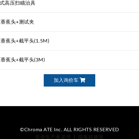
四线式高压扫瞄治具
香蕉头+测试夹
蕉头+截平头(1.5M)
香蕉头+截平头(3M)
加入询价车
©Chroma ATE Inc. ALL RIGHTS RESERVED
安全生产承诺书
|
隐私权政策