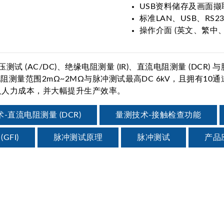
USB资料储存及画面撷
标准LAN、USB、RS2
操作介面 (英文、繁中、
测试 (AC/DC)、绝缘电阻测量 (IR)、直流电阻测量 (DCR)
式直流电阻测量范围2mΩ~2MΩ与脉冲测试最高DC 6kV，且拥
及人力成本，并大幅提升生产效率。
-直流电阻测量 (DCR)
量测技术-接触检查功能
FI)
脉冲测试原理
脉冲测试
产品