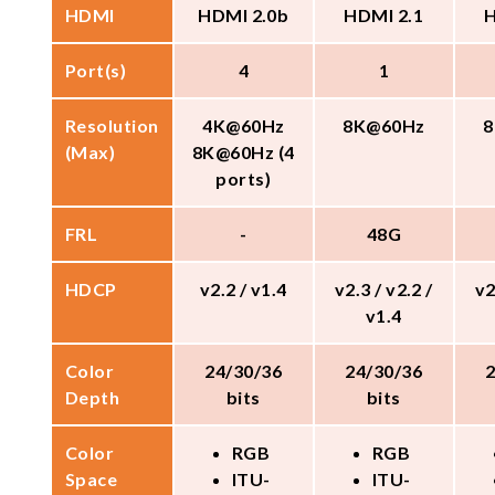
HDMI
HDMI 2.0b
HDMI 2.1
H
Port(s)
4
1
Resolution
4K@60Hz
8K@60Hz
8
(Max)
8K@60Hz (4
ports)
FRL
-
48G
HDCP
v2.2 / v1.4
v2.3 / v2.2 /
v2
v1.4
Color
24/30/36
24/30/36
Depth
bits
bits
Color
RGB
RGB
Space
ITU-
ITU-