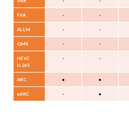
VRR
-
-
FVA
-
-
ALLM
-
-
QMS
-
-
HEVC
-
-
H.265
ARC
●
●
eARC
-
●