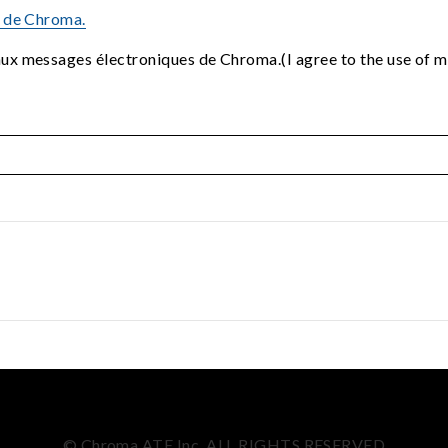
é de Chroma.
 aux messages électroniques de Chroma.(I agree to the use of
© Chroma ATE Inc. ALL RIGHTS RESERVED