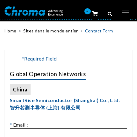
0
Home
Sites dans le monde entier
Contact Form
*Required Field
Global Operation Networks
China
SmartRise Semiconductor (Shanghai) Co., Ltd.
智升芯测半导体 (上海) 有限公司
*
Email：