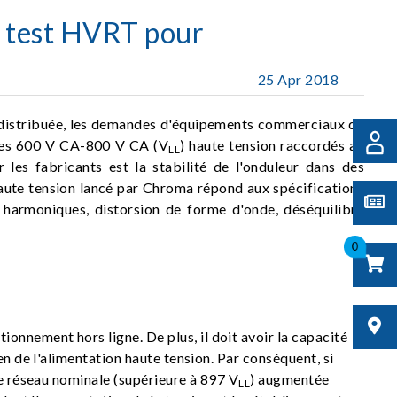
e test HVRT pour
25 Apr 2018
re distribuée, les demandes d'équipements commerciaux de
mes 600 V CA-800 V CA (V
) haute tension raccordés au
LL
r les fabricants est la stabilité de l'onduleur dans des
ute tension lancé par Chroma répond aux spécifications
 harmoniques, distorsion de forme d'onde, déséquilibre
0
nnement hors ligne. De plus, il doit avoir la capacité
en de l'alimentation haute tension. Par conséquent, si
 de réseau nominale (supérieure à 897 V
) augmentée
LL