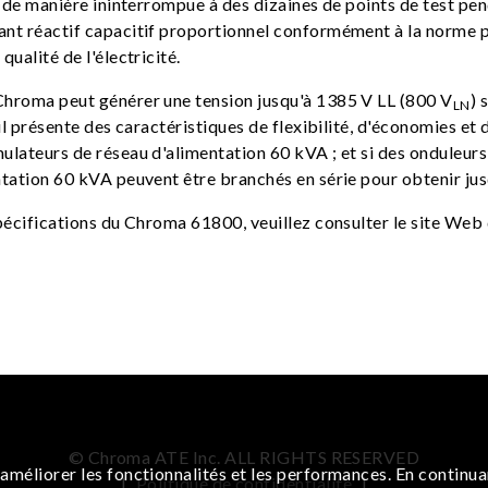
er de manière ininterrompue à des dizaines de points de test pe
rant réactif capacitif proportionnel conformément à la norme
qualité de l'électricité.
 Chroma peut générer une tension jusqu'à 1385 V LL (800 V
) 
LN
 il présente des caractéristiques de flexibilité, d'économies e
mulateurs de réseau d'alimentation 60 kVA ; et si des onduleur
entation 60 kVA peuvent être branchés en série pour obtenir ju
 spécifications du Chroma 61800, veuillez consulter le site We
© Chroma ATE Inc. ALL RIGHTS RESERVED
améliorer les fonctionnalités et les performances. En continua
|
Politique de confidentialité
|