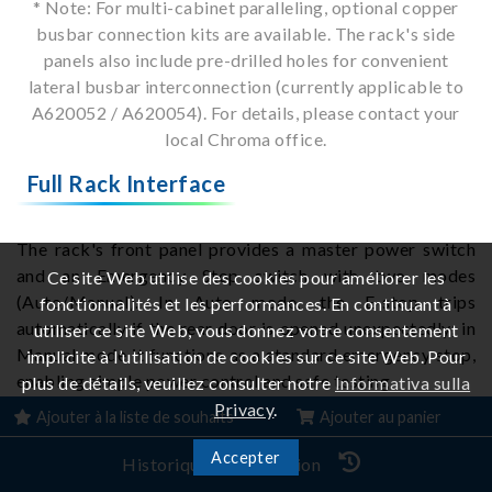
* Note: For multi-cabinet paralleling, optional copper
busbar connection kits are available. The rack's side
panels also include pre-drilled holes for convenient
lateral busbar interconnection (currently applicable to
A620052 / A620054). For details, please contact your
local Chroma office.
Full Rack Interface
The rack's front panel provides a master power switch
and an Emergency Stop switch with two modes
Ce site Web utilise des cookies pour améliorer les
(Auto/Manual). In Auto mode, the E-stop trips
fonctionnalités et les performances. En continuant à
automatically if the rear door is opened unexpectedly; in
utiliser ce site Web, vous donnez votre consentement
Manual mode it functions as a standard emergency stop,
implicite à l’utilisation de cookies sur ce site Web. Pour
enabling simple power control and safe testing.
plus de détails, veuillez consulter notre
Informativa sulla
Privacy
.
Ajouter à la liste de souhaits
Ajouter au panier
Accepter
Historique de navigation
The rear of the rack provides a full set of interfaces for