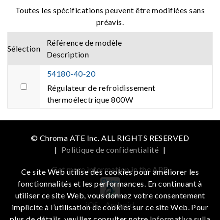
Toutes les spécifications peuvent être modifiées sans
préavis.
Référence de modèle
Sélection
Description
54180-40-20
Régulateur de refroidissement
thermoélectrique 800W
© Chroma ATE Inc. ALL RIGHTS RESERVED
|
Politique de confidentialité
|
Get more information in the APP
Ce site Web utilise des cookies pour améliorer les
fonctionnalités et les performances. En continuant à
utiliser ce site Web, vous donnez votre consentement
iOS
Android
implicite à l’utilisation de cookies sur ce site Web. Pour
plus de détails, veuillez consulter notre
Informativa sulla