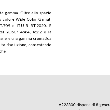
e gamma. Oltre allo spazio
io colore Wide Color Gamut,
T.709 e ITU-R BT.2020. È
xel YCbCr 4:4:4, 4:2:2 e la
ottenere una gamma cromatica
alta risoluzione, consentendo
che.
A223800 dispone di 8 generat