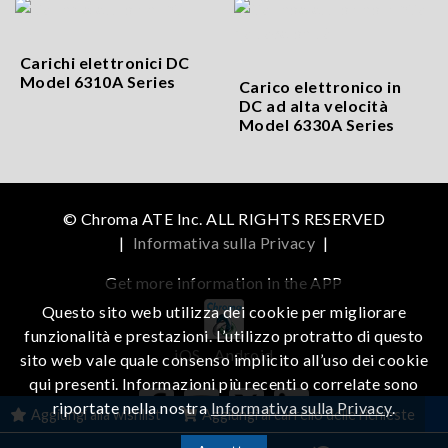
Carichi elettronici DC
Model 6310A Series
Carico elettronico in
DC ad alta velocità
Model 6330A Series
© Chroma ATE Inc. ALL RIGHTS RESERVED
|
Informativa sulla Privacy
|
Get more information in the APP
Questo sito web utilizza dei cookie per migliorare
funzionalità e prestazioni. L’utilizzo protratto di questo
iOS
Android
sito web vale quale consenso implicito all’uso dei cookie
qui presenti. Informazioni più recenti o correlate sono
riportate nella nostra
Informativa sulla Privacy
.
Aggiungi alla wishlist
Aggiungi al carrello delle richieste