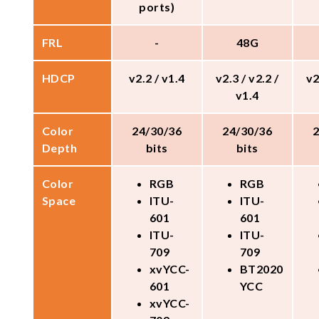
ports)
FRL
-
48G
HDCP
v2.2 / v1.4
v2.3 / v2.2 /
v2
v1.4
Color
24/30/36
24/30/36
Depth
bits
bits
Color
RGB
RGB
Space
ITU-
ITU-
601
601
ITU-
ITU-
709
709
xvYCC-
BT2020
601
YCC
xvYCC-