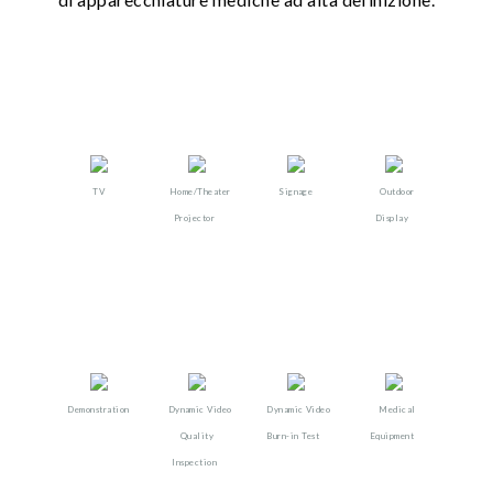
TV
Home/Theater
Signage
Outdoor
Projector​
Display​​
Demonstration
Dynamic Video
Dynamic Video
Medical
Quality
Burn-in Test
Equipment
Inspection