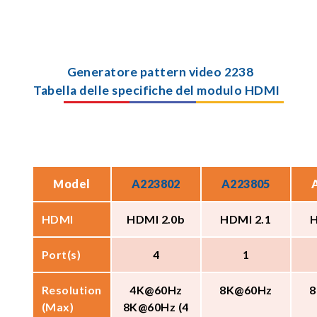
Generatore pattern video 2238
Tabella delle specifiche del modulo HDMI
Model
A223802
A223805
HDMI
HDMI 2.0b
HDMI 2.1
H
Port(s)
4
1
Resolution
4K@60Hz
8K@60Hz
8
(Max)
8K@60Hz (4