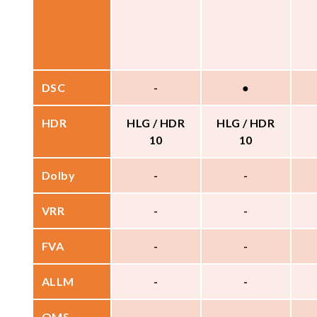
DSC
-
●
HDR
HLG / HDR
HLG / HDR
10
10
Dolby
-
-
VRR
-
-
FVA
-
-
ALLM
-
-
QMS
-
-