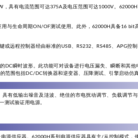
KW，具有电流范围可达375A及电压范围可达1000V。620
。
与生命周期ON/OF测试使用。此外，62000H具备16 
程控制器经由标准的USB、RS232、RS485、APG控制接口
复杂的DC瞬时波形。此功能可对设备进行电压漏失、瞬断和其
的范围包括DC/DC转换器和逆变器、压降测试、引擎启动仿
密度，具有低输出噪音及涟波、绝佳的市电扰动调节、负载调节与快
每一测试验证用电源。
电源供应器。62000H系列电源供应器具有主/从控制模式，