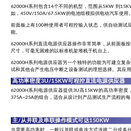
62000H系列包含14个不同的机型，范围从5KW 到15
如，450V/150A/67.5KW的电池组模拟供电动汽车使用
前面板上有100种使用者可程控输入状态，供自动测试应用
能。
62000H系列直流电源供应器操作非常简单，从前面板按键或远
尺寸，可毫无困难的以标准机架堆栈于机台上。
62000H系列电源供应器另一个独特的功能为可建立
试和其他会产生电压中断之设备测试的理想选择。其应用
高功率密度3U/15KW可程控直流电源供应器
62000H系列电源供应器提供3U高15KW的高功率
375A~25A的组合，适合从设计到产品测试生产流程的
主/从并联及串联操作模式可达150KW
当需要高功率时，一般以并联或串连方式连接二台或多台