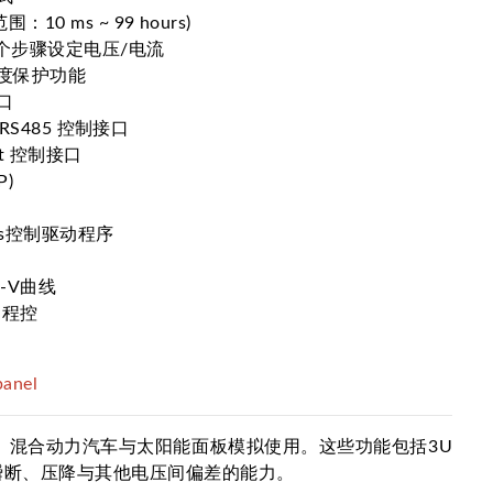
0 ms ~ 99 hours)
0个步骤设定电压/电流
度保护功能
口
/ RS485 控制接口
net 控制接口
P)
dows控制驱动程序
-V曲线
动程控
nel
拟、混合动力汽车与太阳能面板模拟使用。这些功能包括3U
瞬断、压降与其他电压间偏差的能力。