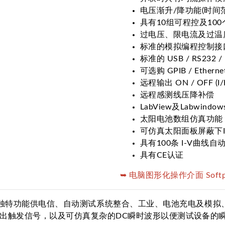
电压渐升/降功能(时间范围：1
具有10组可程控及10
过电压、限电流及过温
标准的模拟编程控制接
标准的 USB / RS232 
可选购 GPIB / Ether
远程输出 ON / OFF (I/
远程感测线压降补偿
LabView及Labwin
太阳电池数组仿真功能
可仿真太阳面板屏蔽下I
具有100条 I-V曲线自
具有CE认证
➥ 电脑图形化操作介面 Softpa
提供许多独特功能供电信、自动测试系统整合、工业、电池充电及模
输出触发信号，以及可仿真复杂的DC瞬时波形以便测试设备的