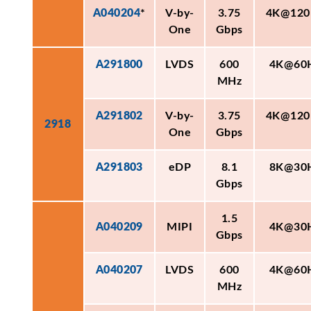
A040204
*
V-by-
3.75
4K@120
One
Gbps
A291800
LVDS
600
4K@60
MHz
A291802
V-by-
3.75
4K@120
2918
One
Gbps
A291803
eDP
8.1
8K@30
Gbps
1.5
A040209
MIPI
4K@30
Gbps
A040207
LVDS
600
4K@60
MHz