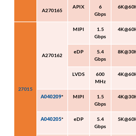
APIX
6
6K@60
A270165
Gbps
MIPI
1.5
4K@60
Gbps
eDP
5.4
8K@30
A270162
Gbps
LVDS
600
4K@60
MHz
27015
A040209
*
MIPI
1.5
4K@30
Gbps
A040205
*
eDP
5.4
5K@60
Gbps