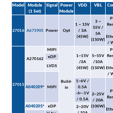
Model
Module
Signal
Power
VDD
VBL
Co
(1 Set)
Module
P
3 ~
1 ~ 15V
Re
55V /
27016
A673905
Power
Opt
/ 3A
5A
(45W)
Eth
(150W)
/ 
MIPI
P
1~15V
5~55V
Re
eDP
A270162
/3A
/10A
LVDS
(45W)
(150W)
Eth
/ 
1~6V /
Build-
27015
A040209
*
MIPI
0.5A
in
P
-6~-1V
2~25V
Re
/ 0.5A
/ 20A
A040205
*
eDP
(100W)
2~20V
Eth
/ 10A