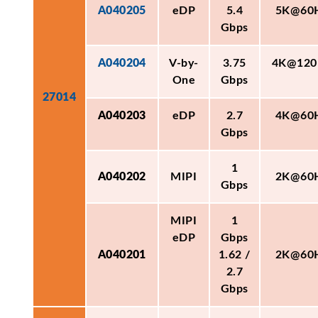
A040205
eDP
5.4
5K@60
Gbps
A040204
V-by-
3.75
4K@120
One
Gbps
27014
A040203
eDP
2.7
4K@60
Gbps
1
A040202
MIPI
2K@60
Gbps
MIPI
1
eDP
Gbps
A040201
1.62 /
2K@60
2.7
Gbps