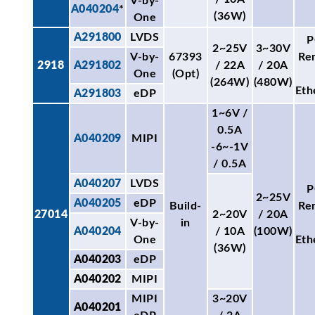
V-by-
A040204
*
(36W)
One
A291800
LVDS
P
2~25V
3~30V
V-by-
67393
Re
2918
A291802
/ 22A
/ 20A
One
(Opt)
(264W)
(480W)
Eth
A291803
eDP
1~6V /
0.5A
A040209
MIPI
-6~-1V
/ 0.5A
A040207
LVDS
P
2~25V
A040205
eDP
Build-
Re
27014
2~20V
/ 20A
V-by-
in
A040204
/ 10A
(100W)
One
Eth
(36W)
A040203
eDP
A040202
MIPI
MIPI
3~20V
A040201