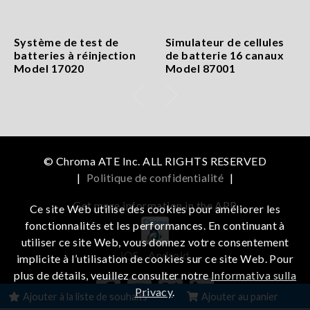
Système de test de
Simulateur de cellules
batteries à réinjection
de batterie 16 canaux
Model 17020
Model 87001
© Chroma ATE Inc. ALL RIGHTS RESERVED
|
Politique de confidentialité
|
Get more information in the APP
Ce site Web utilise des cookies pour améliorer les
fonctionnalités et les performances. En continuant à
utiliser ce site Web, vous donnez votre consentement
iOS
Android
implicite à l’utilisation de cookies sur ce site Web. Pour
plus de détails, veuillez consulter notre
Informativa sulla
Privacy
.
Ajouter à la liste de souhaits
Ajouter au panier